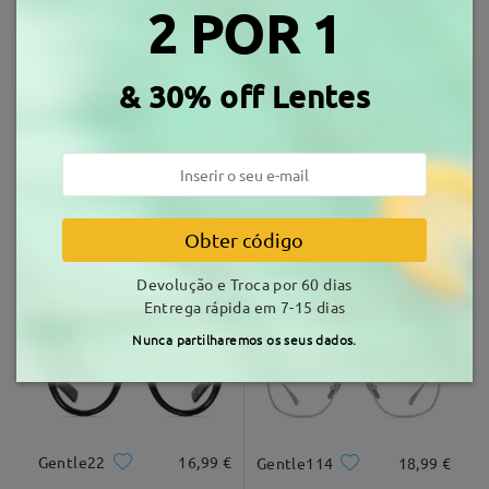
Muito estiloso e as lentes são super confortáveis.
2 POR 1
Envio
by
Bina
on
Mar 24 , 2026
Armações Similares
tempo de envio
& 30% off Lentes
7-15 dias úteis
detalhes
Entrega
Obter código
Gentle08
18,99 €
Gentle05
18,99 €
Devolução e Troca por 60 dias
Entrega rápida em 7-15 dias
Nunca partilharemos os seus dados.
Ler todos os
Comentários
Escrever um Comentário
Gentle22
16,99 €
Gentle114
18,99 €