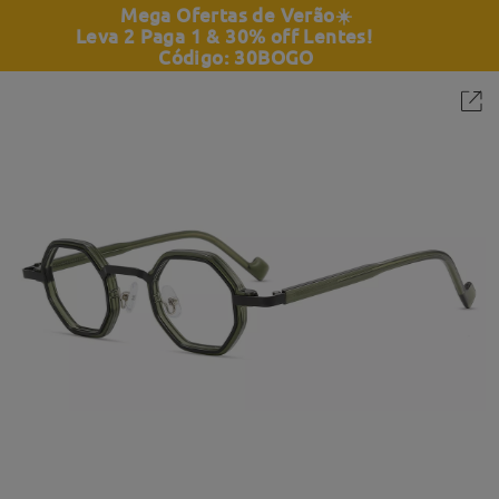
Mega Ofertas de Verão
☀️
Leva 2 Paga 1 & 30% off Lentes!
Código: 30BOGO