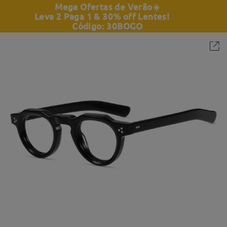
Mega Ofertas de Verão
☀️
Leva 2 Paga 1 & 30% off Lentes!
Código: 30BOGO