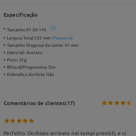
Especificação
Tamanho:
41-26-145
Largura Total:
125 mm
(
Pequeno
)
Tamanho Diagonal da Lente:
41 mm
Material:
Acetato
Peso:
32g
Bifocal/Progressiva:
Sim
Dobradiça da Mola:
Não
Comentários de clientes(17)
Perfetto. Occhiale arrivato nei tempi previsti, e ci