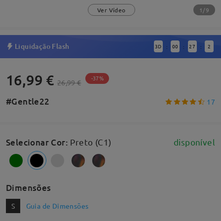
1/9
Ver Vídeo
Liquidação Flash
3
D
00
27
1
:
:
:
16,99 €
-37%
26,99 €
#Gentle22
17
Selecionar Cor
:
Preto (C1)
disponível
Dimensões
S
Guia de Dimensões