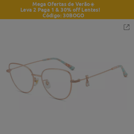
Mega Ofertas de Verão
☀️
Leva 2 Paga 1 & 30% off Lentes!
Código: 30BOGO