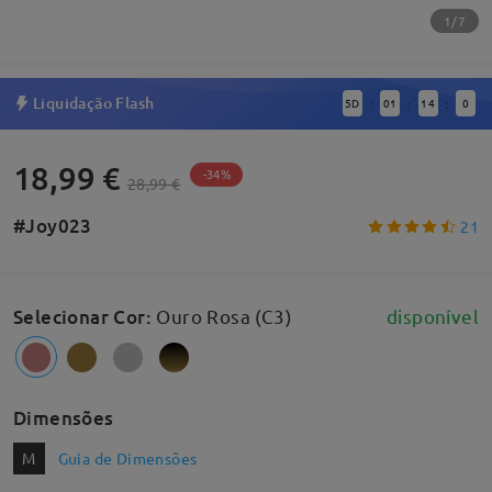
1/7
Liquidação Flash
5
D
01
13
59
:
:
:
18,99 €
-34%
28,99 €
#Joy023
21
Selecionar Cor
:
Ouro Rosa (C3)
disponível
Dimensões
M
Guia de Dimensões