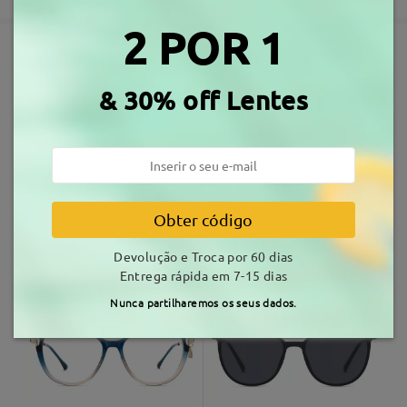
3-5 dias úteis
detalhes
Ler todos os
2 POR 1
Comentários
Envio
Escrever um Comentário
Armações Similares
& 30% off Lentes
tempo de envio
7-15 dias úteis
detalhes
Entrega
Obter código
S0172
18,99 €
W95237
10,99 €
Devolução e Troca por 60 dias
Entrega rápida em 7-15 dias
Nunca partilharemos os seus dados.