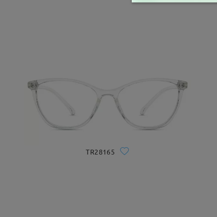
TR28165