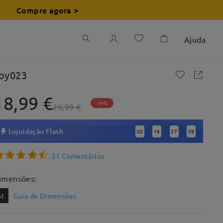
Compre agora >
Ajuda
oy023
18,99 €
-34%
28,99 €
Liquidação Flash
2
D
18
27
57
:
:
:
21 Comentários
imensões:
M
Guia de Dimensões