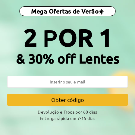
otal:
133 mm
(
Médio
)
Tamanho Diagonal da Lente:
5
Mega Ofertas de Verão☀️
a da Mola:
Não
Material:
Metal
2
P
OR 1
 ao processo de produção. Os clientes com histórico de alergia ao
& 30% off Lentes
DELIVERY
amento
Obter código
alhes
7-15 
Envio
Devolução e Troca por 60 dias
Entrega rápida em 7-15 dias