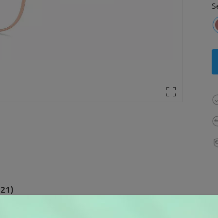
S
(21)