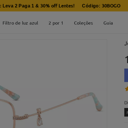
:
30% off Lentes
30BOGO
Leva 2 Paga 1 &
! Código:
Filtro de luz azul
2 por 1
Coleções
Guia
J
D