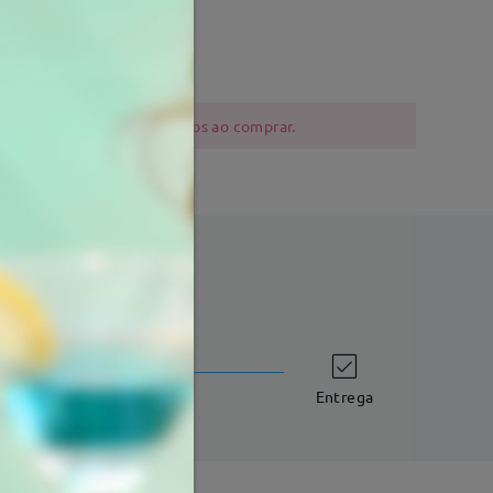
3 mm
Peso:
13g
 níquel devem ser cautelosos ao comprar.
tempo de envio
dias úteis
detalhes
Entrega