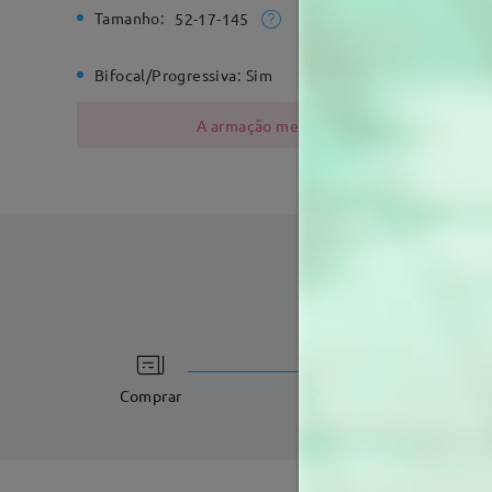
Tamanho:
Largura T
52-17-145
Bifocal/Progressiva:
Sim
Dobradiç
A armação metálica contém níquel devido
tempo de process
3-5 dias úteis
det
Comprar