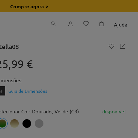
Compre agora >
Ajuda
tella08
25,99 €
imensões:
M
Guia de Dimensões
elecionar Cor: Dourado, Verde (C3)
disponível