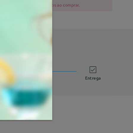
 níquel devem ser cautelosos ao comprar.
tempo de envio
dias úteis
detalhes
Entrega