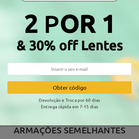
 ao processo de produção. Os clientes com histórico de alergia ao
2
P
OR 1
& 30% off Lentes
DELIVERY
amento
alhes
7-15 
Envio
Obter código
Devolução e Troca por 60 dias
Entrega rápida em 7-15 dias
ARMAÇÕES SEMELHANTES