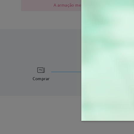
A armação metálica contém níquel devido
tempo de process
3-5 dias úteis
det
Comprar