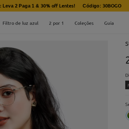
:
30% off Lentes
30BOGO
Leva 2 Paga 1 &
! Código:
Filtro de luz azul
2 por 1
Coleções
Guia
S
D
S