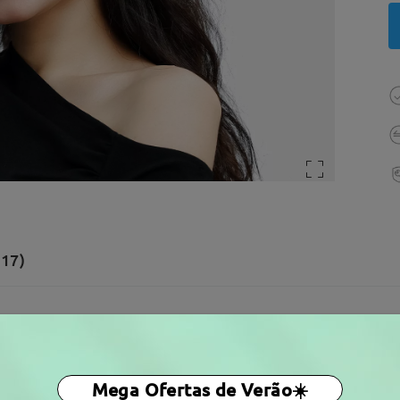
(17)
otal:
129 mm
(
Médio
)
Tamanho Diagonal da Lente:
5
a da Mola:
Não
Material:
Metal
Mega Ofertas de Verão☀️