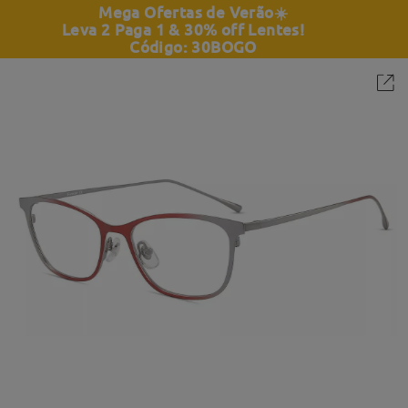
Mega Ofertas de Verão
☀️
Leva 2 Paga 1 & 30% off Lentes!
Código: 30BOGO