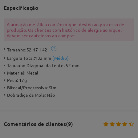
Especificação
A armação metálica contém níquel devido ao processo de
produção. Os clientes com histórico de alergia ao níquel
devem ser cautelosos ao comprar.
Tamanho:
52-17-142
Largura Total:
132 mm
(
Médio
)
Tamanho Diagonal da Lente:
52 mm
Material:
Metal
Peso:
17g
Bifocal/Progressiva:
Sim
Dobradiça da Mola:
Não
Comentários de clientes(9)