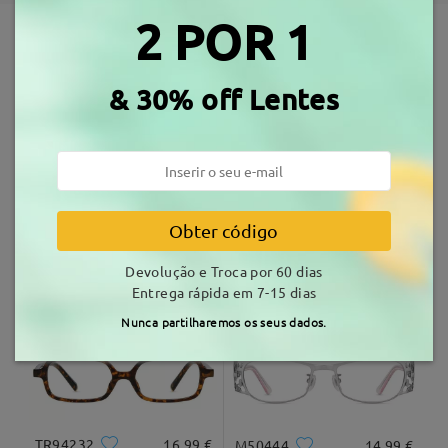
Escrever um Comentário
2 POR 1
Envio
Armações Similares
& 30% off Lentes
tempo de envio
7-15 dias úteis
detalhes
Entrega
Obter código
KXN1038
10,99 €
TM65167
18,99 €
Devolução e Troca por 60 dias
Entrega rápida em 7-15 dias
Nunca partilharemos os seus dados.
TR94232
16,99 €
M50444
14,99 €