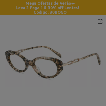
Mega Ofertas de Verão
☀️
Leva 2 Paga 1 & 30% off Lentes!
Código: 30BOGO