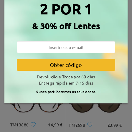
2 POR 1
Envio
Armações Similares
tempo de envio
& 30% off Lentes
7-15 dias úteis
detalhes
Entrega
Obter código
TR98447
18,99 €
M67249
10,99 €
Devolução e Troca por 60 dias
Entrega rápida em 7-15 dias
Nunca partilharemos os seus dados.
TM13880
14,99 €
FM2698
23,99 €