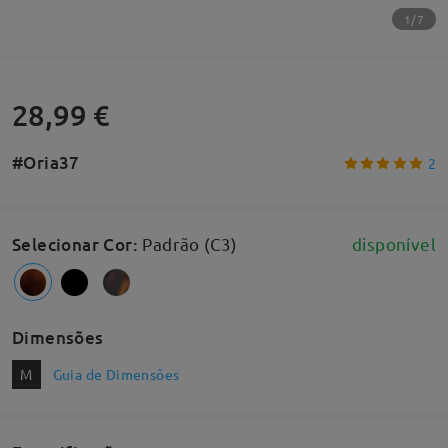
1/7
28,99 €
#Oria37
2
Selecionar Cor
:
Padrão (C3)
disponível
Dimensões
M
Guia de Dimensões