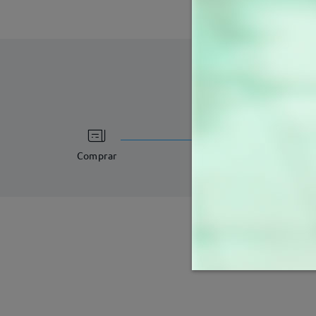
tempo de process
3-5 dias úteis
det
Comprar