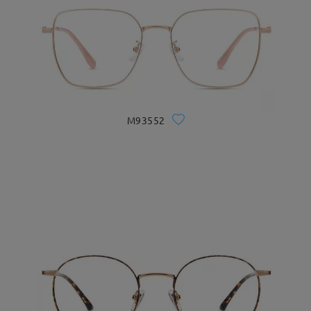
M93552