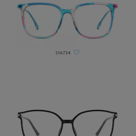
S16734