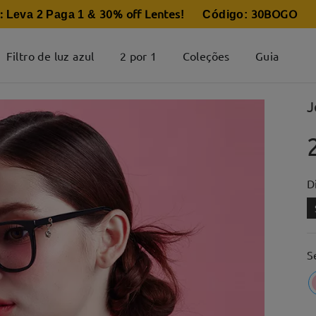
:
30% off Lentes
30BOGO
Leva 2 Paga 1 &
! Código:
Filtro de luz azul
2 por 1
Coleções
Guia
J
D
S