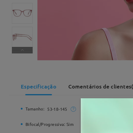
Especificação
Comentários de clientes
Tamanho:
Largura T
53-18-145
Bifocal/Progressiva:
Sim
Dobradiç