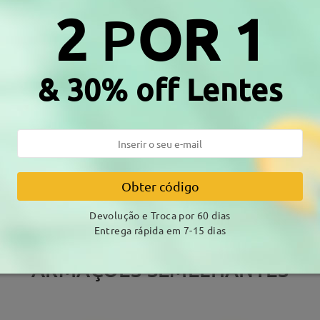
2
P
OR 1
& 30% off Lentes
DELIVERY
amento
alhes
7-15 
Envio
Obter código
Devolução e Troca por 60 dias
Entrega rápida em 7-15 dias
ARMAÇÕES SEMELHANTES