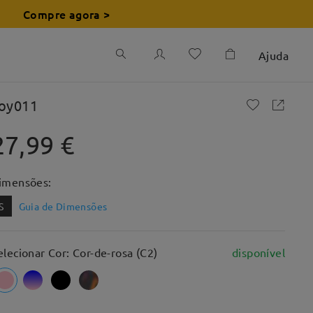
Compre agora >
Ajuda
oy011
27,99 €
imensões:
S
Guia de Dimensões
elecionar Cor: Cor-de-rosa (C2)
disponível