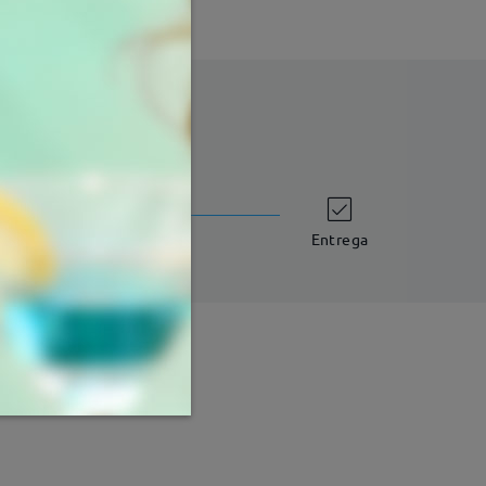
tempo de envio
dias úteis
detalhes
Entrega