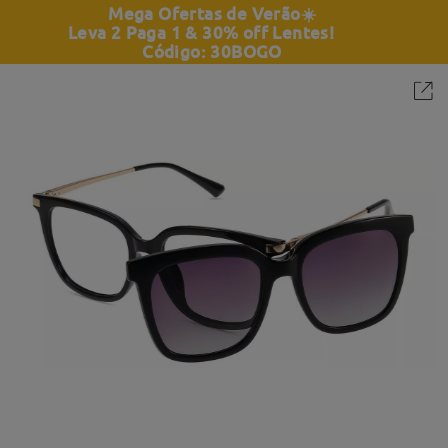
Mega Ofertas de Verão
☀️
Leva 2 Paga 1 & 30% off Lentes!
Código: 30BOGO