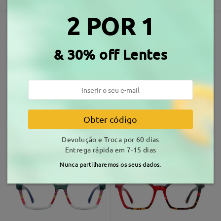
3-5 dias úteis
detalhes
Comentários
Escrever um Comentário
2 POR 1
Envio
Armações Similares
& 30% off Lentes
tempo de envio
7-15 dias úteis
detalhes
Entrega
Obter código
TM27981
10,99 €
FFM2603
39,99 €
Devolução e Troca por 60 dias
Entrega rápida em 7-15 dias
Nunca partilharemos os seus dados.