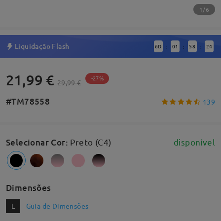
1/6
Liquidação Flash
6
D
01
58
23
:
:
:
21,99 €
-27%
29,99 €
#TM78558
139
Selecionar Cor
:
Preto (C4)
disponível
Dimensões
L
Guia de Dimensões