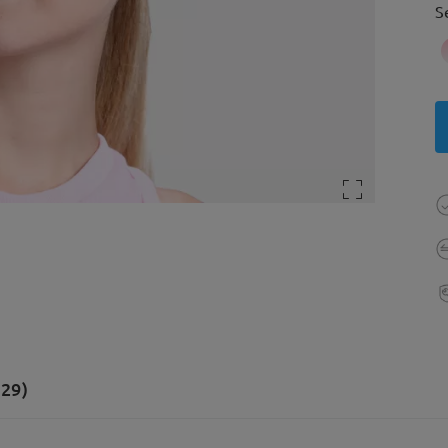
S
(29)