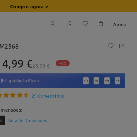
Compre agora >
Ajuda
M2568
14,99 €
-42%
25,99 €
Liquidação Flash
4
D
20
49
26
:
:
:
29 Comentários
imensões:
S
Guia de Dimensões