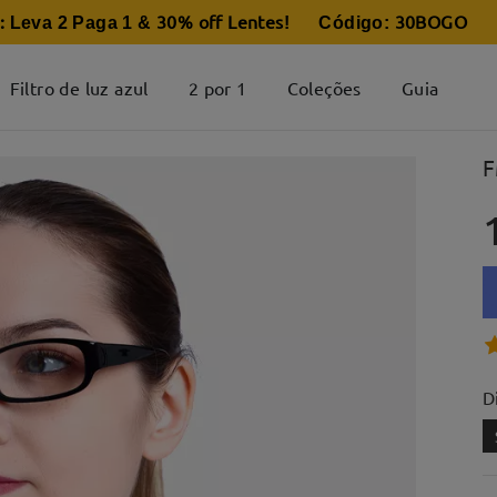
:
30% off Lentes
30BOGO
Leva 2 Paga 1 &
! Código:
Filtro de luz azul
2 por 1
Coleções
Guia
F
D