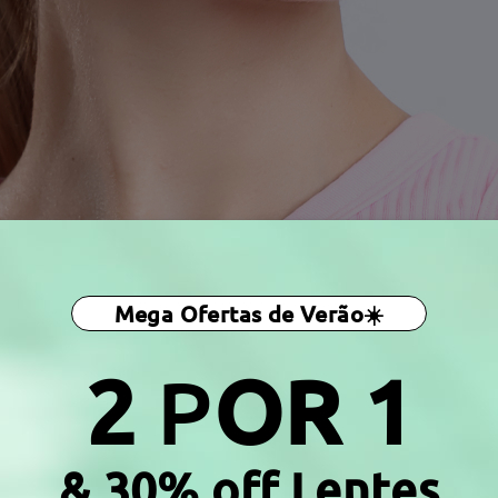
Mega Ofertas de Verão☀️
2
P
OR 1
& 30% off Lentes