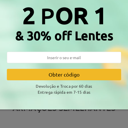
2
P
OR 1
& 30% off Lentes
DELIVERY
amento
alhes
7-15 
Envio
Obter código
Devolução e Troca por 60 dias
Entrega rápida em 7-15 dias
ARMAÇÕES SEMELHANTES