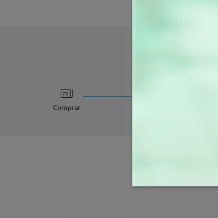
tempo de process
3-5 dias úteis
det
Comprar