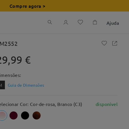
Compre agora >
Ajuda
M2552
29,99 €
imensões:
M
Guia de Dimensões
elecionar Cor: Cor-de-rosa, Branco (C3)
disponível