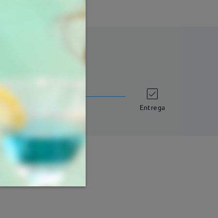
tempo de envio
dias úteis
detalhes
Entrega