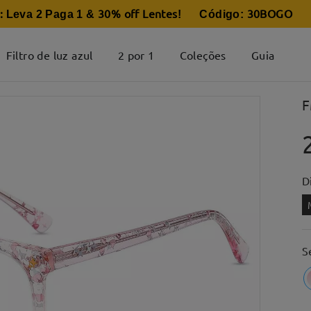
:
30% off Lentes
30BOGO
Leva 2 Paga 1 &
! Código:
Filtro de luz azul
2 por 1
Coleções
Guia
F
D
S