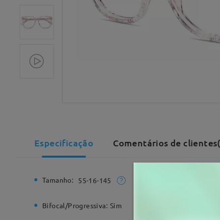
Especificação
Comentários de clientes
Tamanho:
Largura T
55-16-145
Bifocal/Progressiva:
Sim
Dobradiç