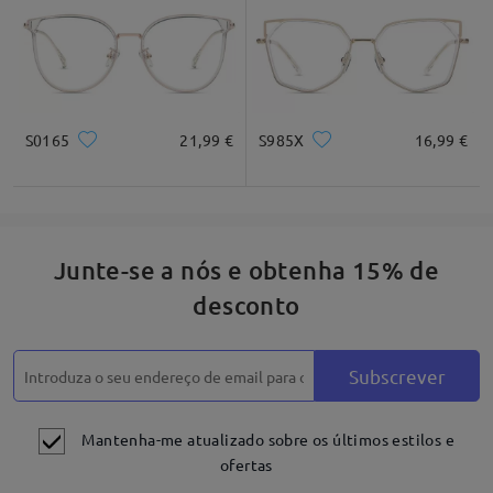
Quadrado
Redondo
Coração
Diamante
Oval
*Apenas para referênica
S0165
21,99 €
S985X
16,99 €
Descrição do produto
Junte-se a nós e obtenha 15% de
desconto
Subscrever
Mantenha-me atualizado sobre os últimos estilos e
ofertas