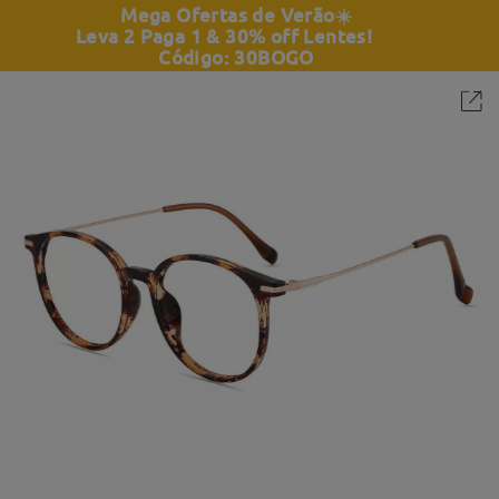
Mega Ofertas de Verão
☀️
Leva 2 Paga 1 & 30% off Lentes!
Código: 30BOGO