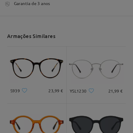
tempo de processamento
Garantia de 3 anos
3-5 dias úteis
detalhes
Envio
Armações Similares
tempo de envio
7-15 dias úteis
detalhes
Entrega
Formato do rosto:
Comprimento:
Largura:
Quadrado
17.5cm/6,89"
13cm/5,12"
S939
23,99 €
YSL1230
21,99 €
Dimensão do produto