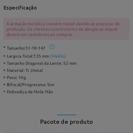
Especificação
A armação metálica contém níquel devido ao processo de
produção. Os clientes com histórico de alergia ao níquel
devem ser cautelosos ao comprar.
Tamanho:
51-18-147
Largura Total:
135 mm
(
Médio
)
Tamanho Diagonal da Lente:
52 mm
Material:
Tr ,Metal
Peso:
10g
Bifocal/Progressiva:
Sim
Dobradiça da Mola:
Não
Pacote de produto