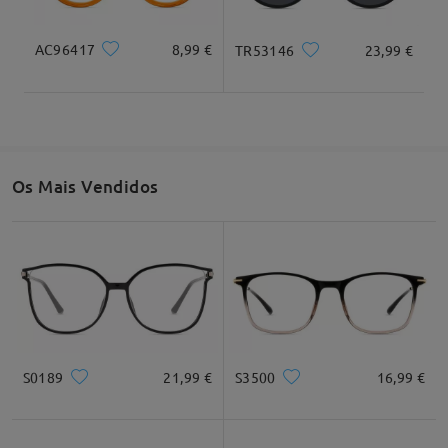
AC96417
8,99 €
TR53146
23,99 €
Largura total
Comprimento da haste
135mm/ 5,31"
147mm/ 5,79"
Os Mais Vendidos
Largura da lente
Altura da lente
Largura da ponte
51mm/ 2,01"
47mm/ 1,85"
18mm/ 0,71"
Recomendação do formato do rosto
S0189
21,99 €
S3500
16,99 €