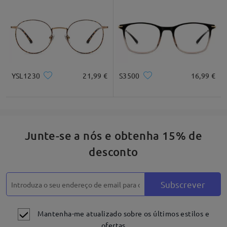
Quadrado
Redondo
Coração
Diamante
Oval
*Apenas para referênica
YSL1230
21,99 €
S3500
16,99 €
Descrição do produto
Junte-se a nós e obtenha 15% de
desconto
Subscrever
Mantenha-me atualizado sobre os últimos estilos e
ofertas