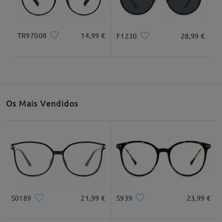
Ler todos os
TR97008
14,99 €
F1230
28,99 €
Comentários
Largura total
Comprimento da haste
Escrever um Comentário
140mm/ 5,51"
143mm/ 5,63"
Os Mais Vendidos
Largura da lente
Altura da lente
Largura da ponte
54mm/ 2,13"
52mm/ 2,05"
18mm/ 0,71"
Recomendação do formato do rosto
S0189
21,99 €
S939
23,99 €