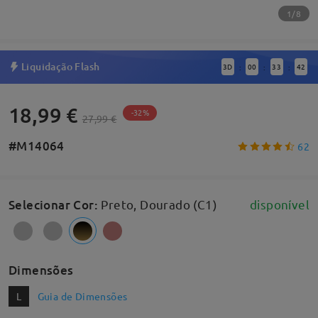
1/8
Liquidação Flash
3
D
00
33
42
:
:
:
18,99 €
-32%
27,99 €
#M14064
62
Selecionar Cor
:
Preto, Dourado (C1)
disponível
Dimensões
L
Guia de Dimensões