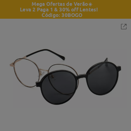
Mega Ofertas de Verão
☀️
Leva 2 Paga 1 & 30% off Lentes!
Código: 30BOGO