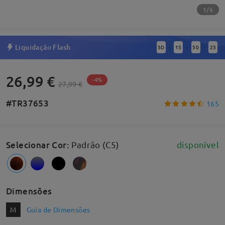
1/6
Liquidação Flash
5
D
15
50
24
:
:
:
26,99 €
-4%
27,99 €
#TR37653
165
Selecionar Cor
:
Padrão (C5)
disponível
Dimensões
M
Guia de Dimensões