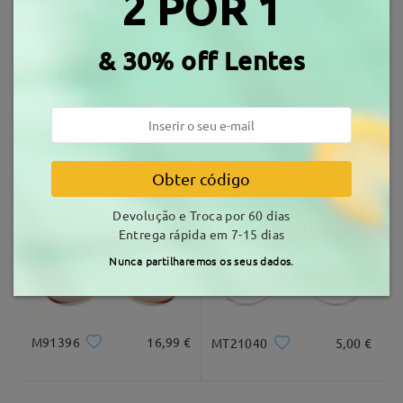
2 POR 1
Armações Similares
Escrever um Comentário
tempo de envio
& 30% off Lentes
7-15 dias úteis
detalhes
Entrega
W87069
12,99 €
MT25291
8,99 €
Obter código
Devolução e Troca por 60 dias
Entrega rápida em 7-15 dias
Nunca partilharemos os seus dados.
M91396
16,99 €
MT21040
5,00 €