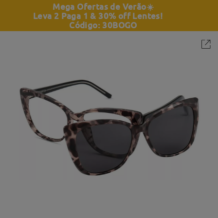
Mega Ofertas de Verão
☀️
Leva 2 Paga 1 & 30% off Lentes!
Código: 30BOGO