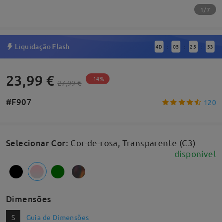
1/7
Liquidação Flash
4
D
05
25
53
:
:
:
23,99 €
-14%
27,99 €
#F907
120
Selecionar Cor
:
Cor-de-rosa, Transparente (C3)
disponível
Dimensões
S
Guia de Dimensões