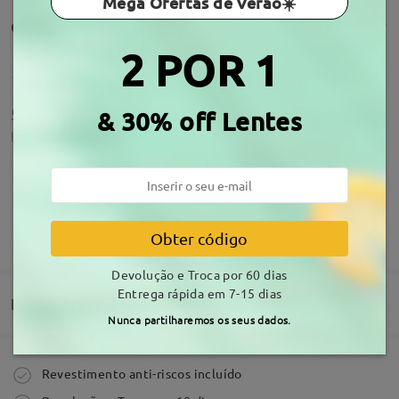
Mega Ofertas de Verão☀️
Comentários de clientes(46)
2 POR 1
5estrelas
& 30% off Lentes
by
A . A
on
Jan 19 , 2026
Acerca da armação
MOSTRAR MAIS
Obter código
Tenho bastante graduação, escolhi as lentes
recomendadas. Os óculos vieram muito bons, fiquei
Devolução e Troca por 60 dias
muito satisfeita!
Entrega rápida em 7-15 dias
by
Vera Lemos
on
Dec 27 , 2025
Entrega
Nunca partilharemos os seus dados.
Comprar
Revestimento anti-riscos incluído