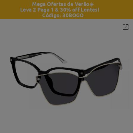
Mega Ofertas de Verão
☀️
Leva 2 Paga 1 & 30% off Lentes!
Código: 30BOGO