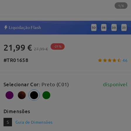
1/6
Liquidação Flash
5
D
08
30
25
:
:
:
21,99 €
-21%
27,99 €
#TR01658
46
Selecionar Cor
:
Preto (C01)
disponível
Dimensões
S
Guia de Dimensões