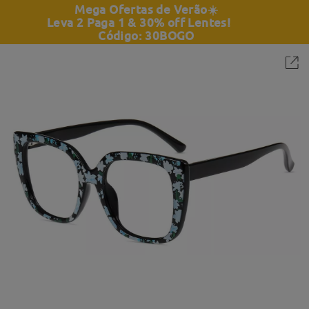
Mega Ofertas de Verão
☀️
Leva 2 Paga 1 & 30% off Lentes!
Código: 30BOGO