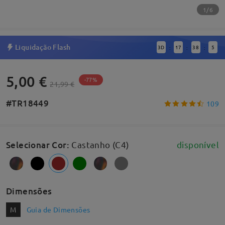
1/6
Liquidação Flash
3
D
17
38
4
:
:
:
5,00 €
-77%
21,99 €
#TR18449
109
Selecionar Cor
:
Castanho (C4)
disponível
Dimensões
M
Guia de Dimensões