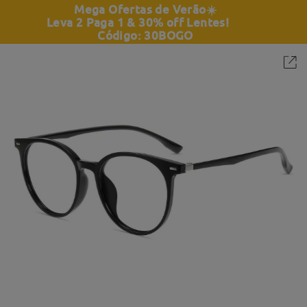
Mega Ofertas de Verão
☀️
Leva 2 Paga 1 & 30% off Lentes!
Código: 30BOGO