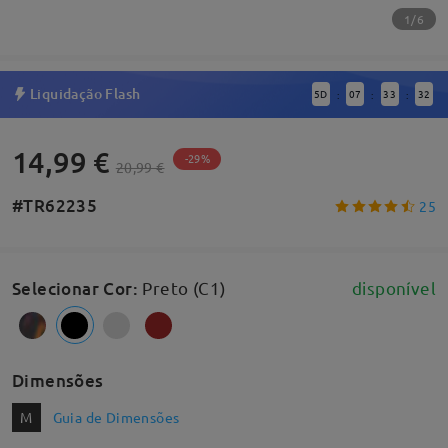
1/6
Liquidação Flash
5
D
07
33
32
:
:
:
14,99 €
-29%
20,99 €
#TR62235
25
Selecionar Cor
:
Preto (C1)
disponível
Dimensões
M
Guia de Dimensões