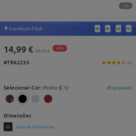
1/6
Liquidação Flash
5
D
02
43
42
:
:
:
14,99 €
-29%
20,99 €
#TR62235
25
Selecionar Cor
:
Preto (C1)
disponível
Dimensões
M
Guia de Dimensões