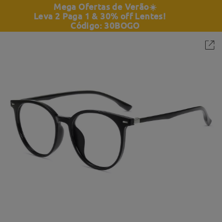
Mega Ofertas de Verão
☀️
Leva 2 Paga 1 & 30% off Lentes!
Código: 30BOGO