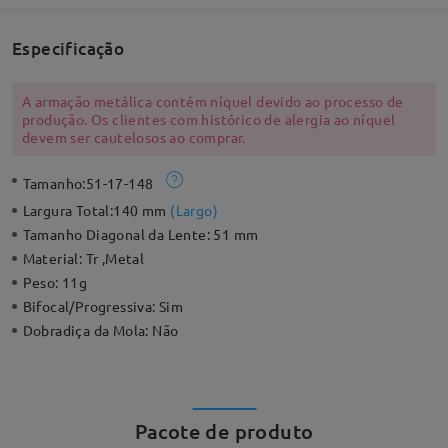
Especificação
A armação metálica contém níquel devido ao processo de
produção. Os clientes com histórico de alergia ao níquel
devem ser cautelosos ao comprar.
Tamanho:
51-17-148
Largura Total:
140 mm
(
Largo
)
Tamanho Diagonal da Lente:
51 mm
Material:
Tr ,Metal
Peso:
11g
Bifocal/Progressiva:
Sim
Dobradiça da Mola:
Não
Pacote de produto