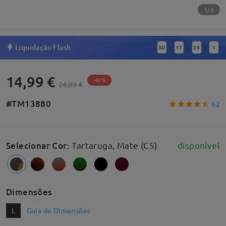
1/6
Liquidação Flash
3
D
17
29
0
:
:
:
14,99 €
-40%
24,99 €
#TM13880
62
Selecionar Cor
:
Tartaruga, Mate (C5)
disponível
Dimensões
L
Guia de Dimensões