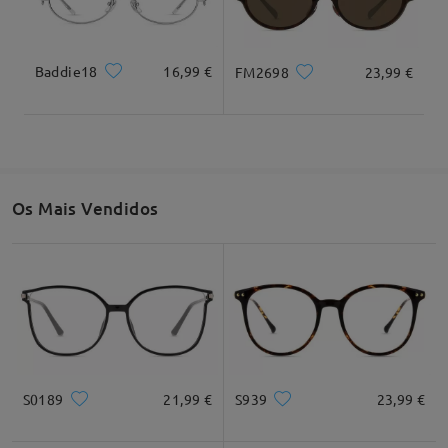
Baddie18
16,99 €
FM2698
23,99 €
Largura total
Largura total
140mm/ 5,51"
148mm/ 5,83"
Os Mais Vendidos
Largura da lente
Altura da lente
Largura da ponte
51mm/ 2,01"
35mm/ 1,38"
17mm/ 0,67"
Recomendação do formato do rosto
S0189
21,99 €
S939
23,99 €