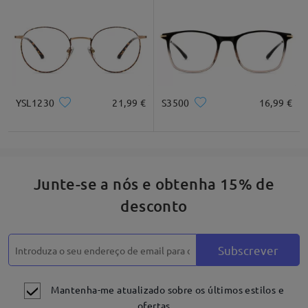
Quadrado
Redondo
Coração
Diamante
Oval
*Apenas para referênica
YSL1230
21,99 €
S3500
16,99 €
Descrição do produto
Junte-se a nós e obtenha 15% de
desconto
Subscrever
Mantenha-me atualizado sobre os últimos estilos e
ofertas