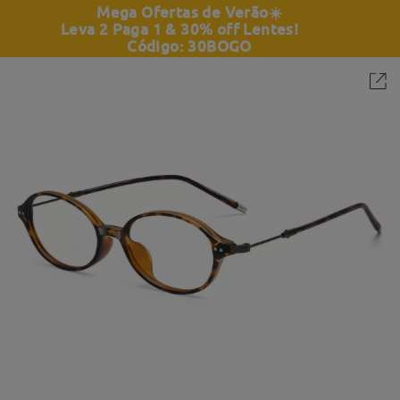
Mega Ofertas de Verão
☀️
Leva 2 Paga 1 & 30% off Lentes!
Código: 30BOGO