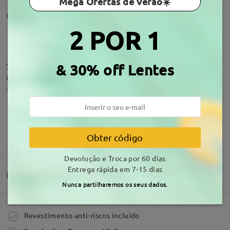
Mega Ofertas de Verão☀️
Comentários de clientes(62)
2 POR 1
São mais bonitos do que imaginei e parecem
& 30% off Lentes
resistentes.
by
Creuza Cortez
on
Aug 2 , 2026
MOSTRAR MAIS
Obter código
Perfeitos, confortáveis igual à imagem. Comprei
Devolução e Troca por 60 dias
com lentes graduadas vieram perfeitas!
Acerca da armação
Entrega rápida em 7-15 dias
by
Mariana Teodosio
on
Jul 30 , 2026
Entrega
Nunca partilharemos os seus dados.
Ler todos os
Comprar
Revestimento anti-riscos incluído