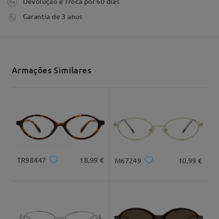
Devolução e Troca por 60 dias
Comentários
Escrever um Comentário
tempo de processamento
Garantia de 3 anos
3-5 dias úteis
detalhes
Envio
Armações Similares
tempo de envio
7-15 dias úteis
detalhes
Entrega
Formato do rosto:
Comprimento:
Largura:
Coração
17cm/6,69"
13,5cm/5,31"
TR98447
18,99 €
M67249
10,99 €
Dimensão do produto