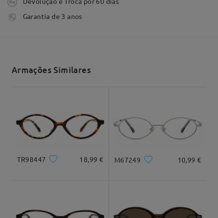
Devolução e Troca por 60 dias
Comentários
Escrever um Comentário
tempo de processamento
Garantia de 3 anos
3-5 dias úteis
detalhes
Envio
Armações Similares
tempo de envio
7-15 dias úteis
detalhes
Entrega
Formato do rosto:
Comprimento:
Largura:
Coração
17cm/6,69"
13,5cm/5,31"
TR98447
18,99 €
M67249
10,99 €
Dimensão do produto