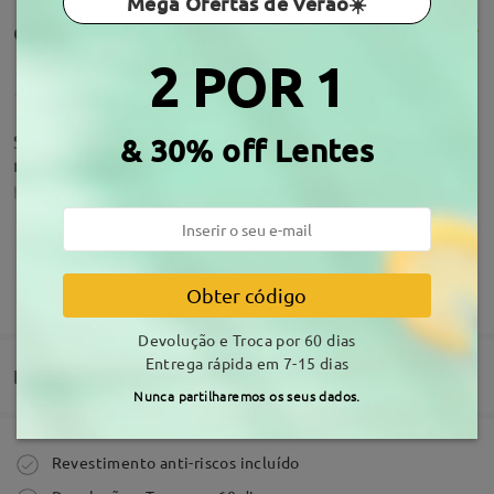
Mega Ofertas de Verão☀️
Comentários de clientes(62)
2 POR 1
São mais bonitos do que imaginei e parecem
& 30% off Lentes
resistentes.
by
Creuza Cortez
on
Aug 2 , 2026
MOSTRAR MAIS
Obter código
Perfeitos, confortáveis igual à imagem. Comprei
Devolução e Troca por 60 dias
com lentes graduadas vieram perfeitas!
Acerca da armação
Entrega rápida em 7-15 dias
by
Mariana Teodosio
on
Jul 30 , 2026
Entrega
Nunca partilharemos os seus dados.
Ler todos os
Comprar
Revestimento anti-riscos incluído