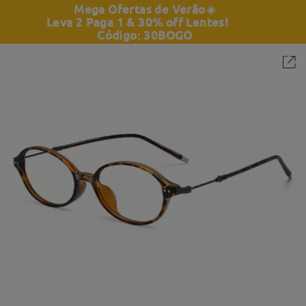
Mega Ofertas de Verão
☀️
Leva 2 Paga 1 & 30% off Lentes!
Código: 30BOGO