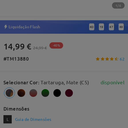
1/6
Liquidação Flash
4
D
19
47
49
:
:
:
14,99 €
-40%
24,99 €
#TM13880
62
Selecionar Cor
:
Tartaruga, Mate (C5)
disponível
Dimensões
L
Guia de Dimensões