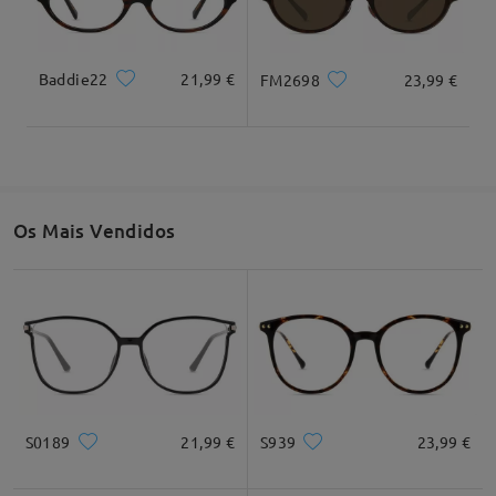
Baddie22
21,99 €
FM2698
23,99 €
Largura total
Largura total
140mm/ 5,51"
148mm/ 5,83"
Os Mais Vendidos
Largura da lente
Altura da lente
Largura da ponte
51mm/ 2,01"
35mm/ 1,38"
17mm/ 0,67"
Recomendação do formato do rosto
S0189
21,99 €
S939
23,99 €