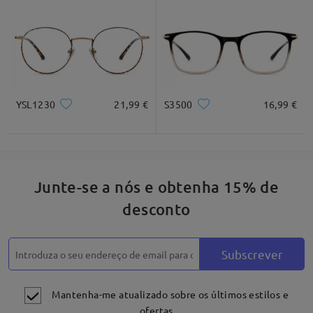
Quadrado
Redondo
Coração
Diamante
Oval
*Apenas para referênica
YSL1230
21,99 €
S3500
16,99 €
Descrição do produto
Junte-se a nós e obtenha 15% de
desconto
Subscrever
Mantenha-me atualizado sobre os últimos estilos e
ofertas