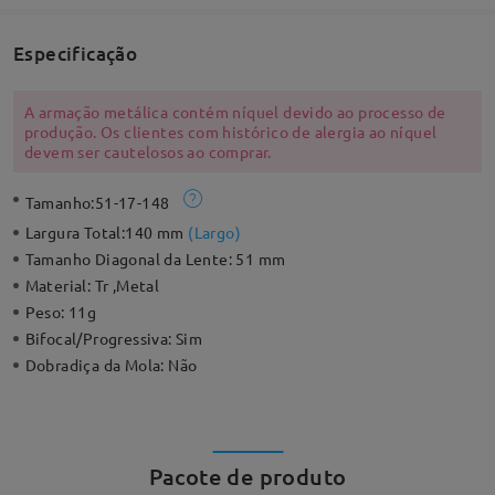
Especificação
A armação metálica contém níquel devido ao processo de
produção. Os clientes com histórico de alergia ao níquel
devem ser cautelosos ao comprar.
Tamanho:
51-17-148
Largura Total:
140 mm
(
Largo
)
Tamanho Diagonal da Lente:
51 mm
Material:
Tr ,Metal
Peso:
11g
Bifocal/Progressiva:
Sim
Dobradiça da Mola:
Não
Pacote de produto