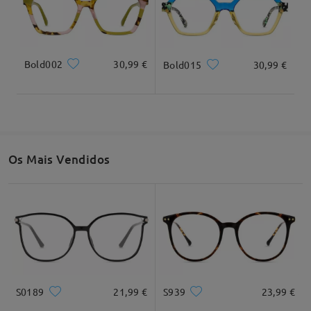
Bold002
30,99 €
Bold015
30,99 €
Largura total
Comprimento da haste
134mm/ 5,28"
143mm/ 5,63"
Os Mais Vendidos
Largura da lente
Altura da lente
Largura da ponte
52mm/ 2,05"
47mm/ 1,85"
17mm/ 0,67"
Recomendação do formato do rosto
S0189
21,99 €
S939
23,99 €