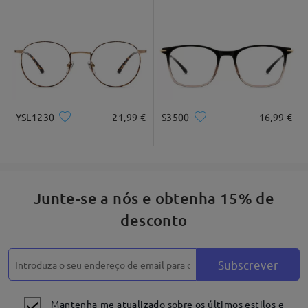
Quadrado
Redondo
Coração
Diamante
Oval
*Apenas para referênica
YSL1230
21,99 €
S3500
16,99 €
Descrição do produto
Junte-se a nós e obtenha 15% de
desconto
Subscrever
Mantenha-me atualizado sobre os últimos estilos e