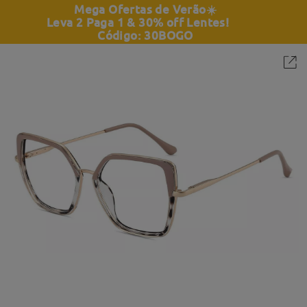
Mega Ofertas de Verão
☀️
Leva 2 Paga 1 & 30% off Lentes!
Código: 30BOGO