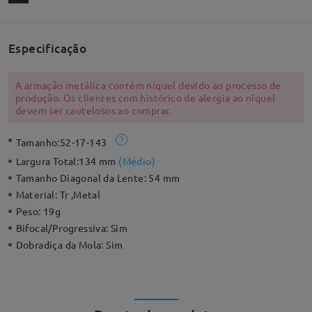
Especificação
A armação metálica contém níquel devido ao processo de
produção. Os clientes com histórico de alergia ao níquel
devem ser cautelosos ao comprar.
Tamanho:
52-17-143
Largura Total:
134 mm
(
Médio
)
Tamanho Diagonal da Lente:
54 mm
Material:
Tr ,Metal
Peso:
19g
Bifocal/Progressiva:
Sim
Dobradiça da Mola:
Sim