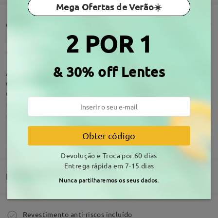
Mega Ofertas de Verão☀️
Comentários de clientes(90)
2 POR 1
& 30% off Lentes
Adorei eu e todos os que comigo convivem. Vieram
exatamente como eu queria e fazem o propósito
que era conseguir conduzir usando-os.
by
Cristina Garcia
on
Jul 7 , 2026
Obter código
MOSTRAR MAIS
Devolução e Troca por 60 dias
Entrega rápida em 7-15 dias
Acerca da armação
Entrega
Nunca partilharemos os seus dados.
Comprar
Revestimento anti-riscos incluído