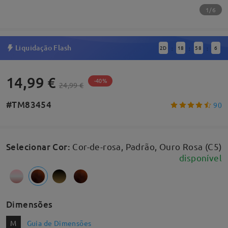
1/6
Liquidação Flash
2
D
18
58
6
:
:
:
14,99 €
-40%
24,99 €
#TM83454
90
Selecionar Cor
:
Cor-de-rosa, Padrão, Ouro Rosa (C5)
disponível
Dimensões
M
Guia de Dimensões