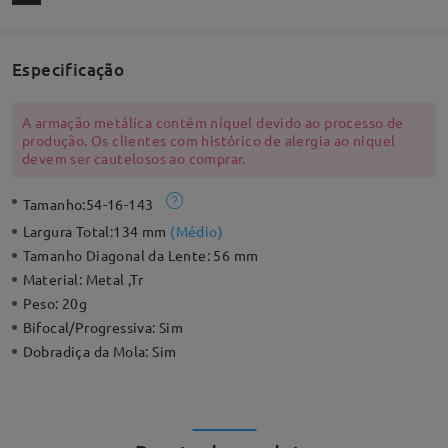
Especificação
A armação metálica contém níquel devido ao processo de
produção. Os clientes com histórico de alergia ao níquel
devem ser cautelosos ao comprar.
Tamanho:
54-16-143
Largura Total:
134 mm
(
Médio
)
Tamanho Diagonal da Lente:
56 mm
Material:
Metal ,Tr
Peso:
20g
Bifocal/Progressiva:
Sim
Dobradiça da Mola:
Sim