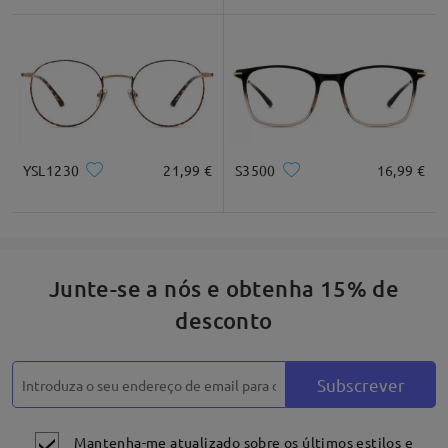
Quadrado
Redondo
Coração
Diamante
Oval
*Apenas para referênica
YSL1230
21,99 €
S3500
16,99 €
Descrição do produto
Junte-se a nós e obtenha 15% de
desconto
Subscrever
Mantenha-me atualizado sobre os últimos estilos e