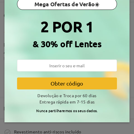
Mega Ofertas de Verão☀️
Comentários de clientes(120)
2 POR 1
& 30% off Lentes
Estes óculos são simplesmente fantásticos, adoro
,adoro ,adoro
by
Diana Sousa
on
Jun 21 , 2026
Obter código
MOSTRAR MAIS
Não gostei das lentes!
Devolução e Troca por 60 dias
by
Joana Rosária
on
Jun 12 , 2026
Entrega rápida em 7-15 dias
Acerca da armação
Entrega
Nunca partilharemos os seus dados.
Firmoo's
reply
Jun 13 , 2026
Cara Joana,
Comprar
Revestimento anti-riscos incluído