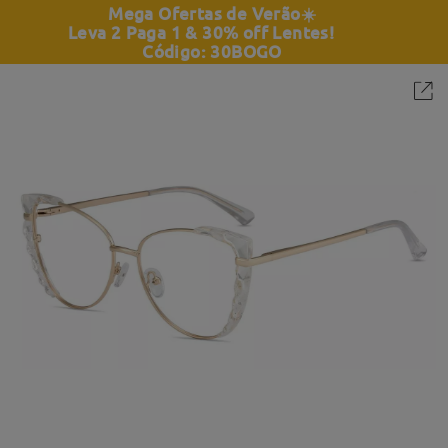
Mega Ofertas de Verão
☀️
Leva 2 Paga 1 & 30% off Lentes!
Código: 30BOGO