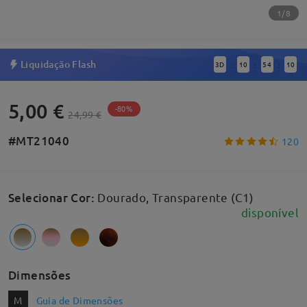
1/8
Liquidação Flash
3
D
10
54
10
:
:
:
5,00 €
-80%
24,99 €
#MT21040
120
Selecionar Cor
:
Dourado, Transparente (C1)
disponível
Dimensões
M
Guia de Dimensões