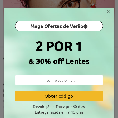
×
Mega Ofertas de Verão☀️
MOSTRAR MAIS
2 POR 1
Comentários de clientes(318)
& 30% off Lentes
Olá, boa tarde! Gostaria de expor aqui por este
meio, a minha gratidão pelos meus óculos! O
tempo de espera por eles foi bem curto visto que
Obter código
temos de 9-19 dias para recebê-lo. Veio em ótimo
estado (novo), bem embalado e mais lindo que
Devolução e Troca por 60 dias
nunca! Ficou super bem no meu rosto e a lente
Entrega rápida em 7-15 dias
deixa minha vista confortável. Obrigada Firmoo!