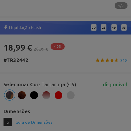
1/7
Liquidação Flash
2
D
23
49
54
:
:
:
18,99 €
-10%
20,99 €
#TR32442
318
Selecionar Cor
:
Tartaruga (C6)
disponível
Dimensões
S
Guia de Dimensões