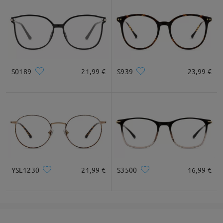
DETALHES DO PRODUTO
S0189
21,99 €
S939
23,99 €
YSL1230
21,99 €
S3500
16,99 €
Óculos Ovais vintage realça seu estilo