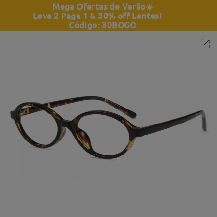
Mega Ofertas de Verão
☀️
Leva 2 Paga 1 & 30% off Lentes!
Código: 30BOGO