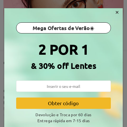
×
Mega Ofertas de Verão☀️
MOSTRAR MAIS
2 POR 1
Comentários de clientes(319)
& 30% off Lentes
Olá, boa tarde! Gostaria de expor aqui por este
meio, a minha gratidão pelos meus óculos! O
tempo de espera por eles foi bem curto visto que
Obter código
temos de 9-19 dias para recebê-lo. Veio em ótimo
estado (novo), bem embalado e mais lindo que
Devolução e Troca por 60 dias
nunca! Ficou super bem no meu rosto e a lente
Entrega rápida em 7-15 dias
deixa minha vista confortável. Obrigada Firmoo!