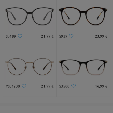
DETALHES DO PRODUTO
S0189
21,99 €
S939
23,99 €
YSL1230
21,99 €
S3500
16,99 €
Óculos Ovais vintage realça seu estilo