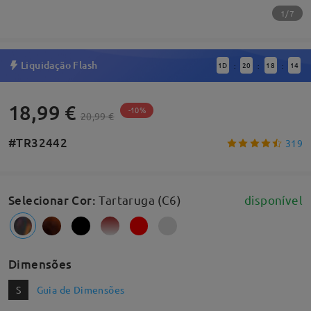
1/7
Liquidação Flash
1
D
20
18
14
:
:
:
18,99 €
-10%
20,99 €
#TR32442
319
Selecionar Cor
:
Tartaruga (C6)
disponível
Dimensões
S
Guia de Dimensões