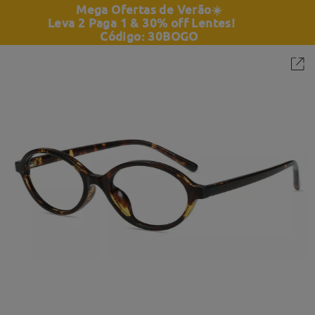
Mega Ofertas de Verão
☀️
Leva 2 Paga 1 & 30% off Lentes!
Código: 30BOGO