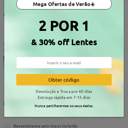
Mega Ofertas de Verão☀️
Comentários de clientes(105)
2 POR 1
& 30% off Lentes
Adorei imenso, sao confortaveis e resistentes
by
Ana Silva
on
Jan 20 , 2026
Obter código
MOSTRAR MAIS
Devolução e Troca por 60 dias
Entrega rápida em 7-15 dias
Entrega
Nunca partilharemos os seus dados.
Comprar
Revestimento anti-riscos incluído