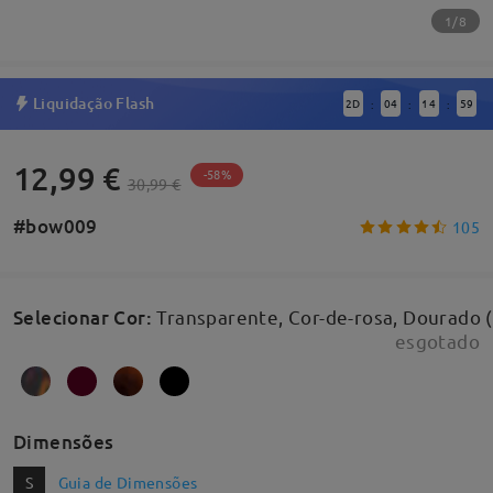
1/8
Liquidação Flash
2
D
04
14
59
:
:
:
12,99 €
-58%
30,99 €
#bow009
105
Selecionar Cor
:
Transparente, Cor-de-rosa, Dourado 
esgotado
Dimensões
S
Guia de Dimensões