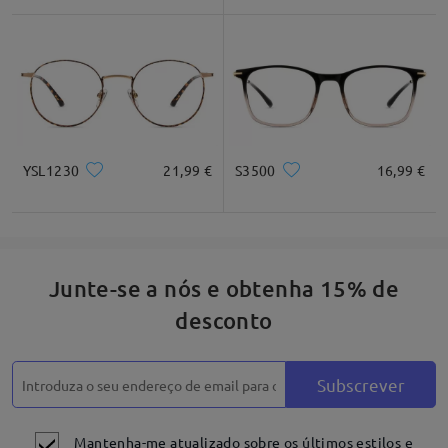
YSL1230
21,99 €
S3500
16,99 €
Combinação de doçura e vintage com armação de acetato
Junte-se a nós e obtenha 15% de
fina e oval.
desconto
Subscrever
Mantenha-me atualizado sobre os últimos estilos e