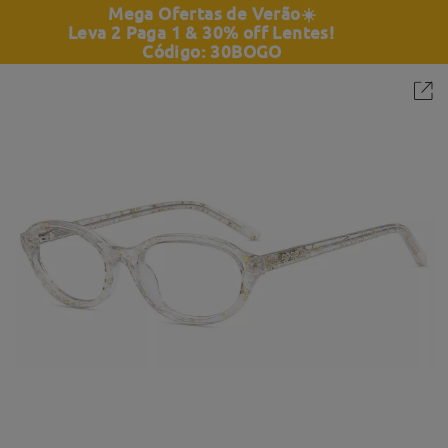
Mega Ofertas de Verão
☀️
Leva 2 Paga 1 & 30% off Lentes!
Código: 30BOGO