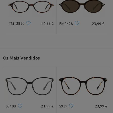
Largura total
Comprimento da haste
128mm/ 5,04"
141mm/ 5,55"
TM13880
14,99 €
FM2698
23,99 €
Largura da lente
Altura da lente
Largura da ponte
53mm/ 2.09"
35mm/ 1,38"
18mm/ 0,71"
Os Mais Vendidos
DETALHES DO PRODUTO
S0189
21,99 €
S939
23,99 €