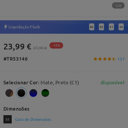
1/8
Liquidação Flash
4
D
05
31
32
:
:
:
23,99 €
-14%
27,99 €
#TR53146
137
Selecionar Cor
:
Mate, Preto (C1)
disponível
Dimensões
M
Guia de Dimensões