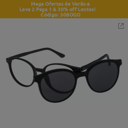
Mega Ofertas de Verão
☀️
Leva 2 Paga 1 & 30% off Lentes!
Código: 30BOGO