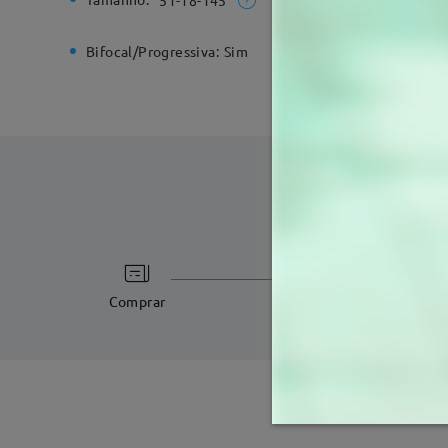
51-18-145
Bifocal/Progressiva:
Sim
Dobradiç
tempo de process
3-5 dias úteis
det
Comprar