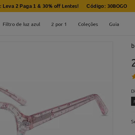
:
30% off Lentes
30BOGO
Leva 2 Paga 1 &
! Código:
Filtro de luz azul
2 por 1
Coleções
Guia
b
D
S