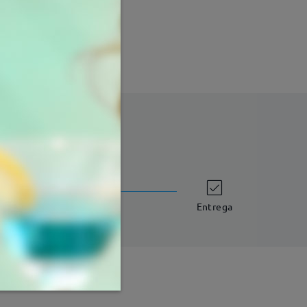
tempo de envio
dias úteis
detalhes
Entrega