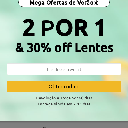
Mega Ofertas de Verão☀️
a da Mola:
Não
Material:
Acetato
2
P
OR 1
& 30% off Lentes
DELIVERY
amento
alhes
7-15 
Obter código
Envio
Devolução e Troca por 60 dias
Entrega rápida em 7-15 dias