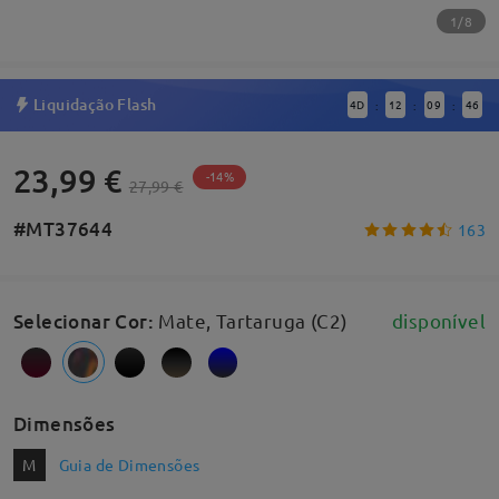
1/8
Liquidação Flash
4
D
12
09
45
:
:
:
23,99 €
-14%
27,99 €
#MT37644
163
Selecionar Cor
:
Mate, Tartaruga (C2)
disponível
Dimensões
M
Guia de Dimensões