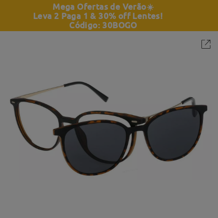
Mega Ofertas de Verão
☀️
Leva 2 Paga 1 & 30% off Lentes!
Código: 30BOGO