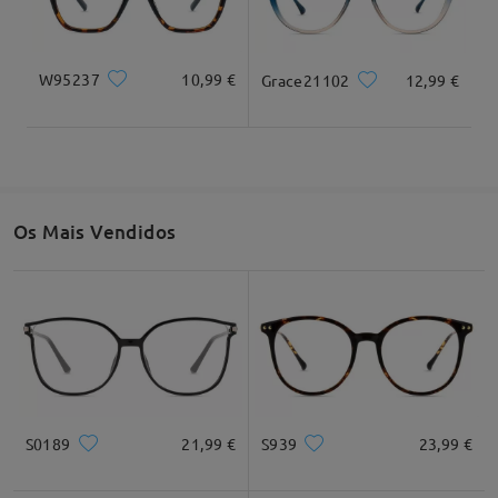
W95237
10,99 €
Grace21102
12,99 €
Largura total
Comprimento da haste
132mm/ 5,20"
145mm/ 5,71"
Os Mais Vendidos
Largura da lente
Altura da lente
Largura da ponte
52mm/ 2,05"
45mm/ 1,77"
18mm/ 0,71"
Recomendação do formato do rosto
S0189
21,99 €
S939
23,99 €