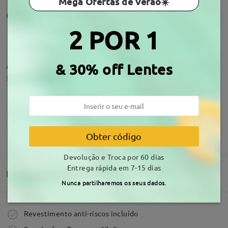
Mega Ofertas de Verão☀️
Comentários de clientes(163)
2 POR 1
Adorei muito bons
& 30% off Lentes
by
Jacinta Maria Duarte Pereira Vieira
on
Jul 24 , 2026
MOSTRAR MAIS
Obter código
Muito bom, ajustou perfeitamente ao rosto. O
material é de qualidade e a cor é exatamente como
Devolução e Troca por 60 dias
o anúncio.
Acerca da armação
Entrega rápida em 7-15 dias
by
MiIena Diotto
on
Jul 19 , 2026
Entrega
Nunca partilharemos os seus dados.
Ler todos os
Comprar
Revestimento anti-riscos incluído