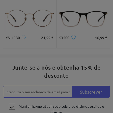
Quadrado
Redondo
Coração
Diamante
Oval
*Apenas para referênica
YSL1230
21,99 €
S3500
16,99 €
Descrição do produto
Junte-se a nós e obtenha 15% de
desconto
Subscrever
Mantenha-me atualizado sobre os últimos estilos e
ofertas