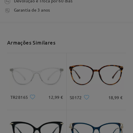
Devolução e Troca por 60 dias
Comentários
Escrever um Comentário
tempo de processamento
Garantia de 3 anos
3-5 dias úteis
detalhes
Envio
Armações Similares
tempo de envio
7-15 dias úteis
detalhes
Entrega
Formato do rosto:
Comprimento:
Largura:
Redondo
18cm/ 7,09"
14cm/ 5,51"
TR28165
12,99 €
S0172
18,99 €
Dimensão do produto