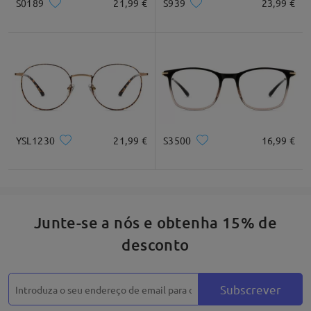
S0189
21,99 €
S939
23,99 €
YSL1230
21,99 €
S3500
16,99 €
Junte-se a nós e obtenha 15% de
desconto
Subscrever