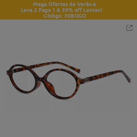
Mega Ofertas de Verão
☀️
Leva 2 Paga 1 & 30% off Lentes!
Código: 30BOGO