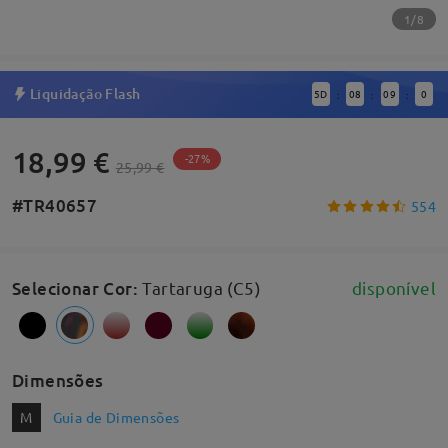
1/8
Liquidação Flash
5
D
08
08
59
:
:
:
18,99 €
-27%
25,99 €
#TR40657
554
Selecionar Cor
:
Tartaruga (C5)
disponível
Dimensões
M
Guia de Dimensões