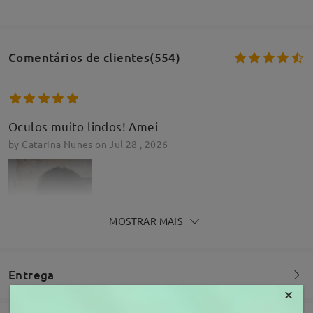
Comentários de clientes(554)
Oculos muito lindos! Amei
by
Catarina Nunes
on
Jul 28 , 2026
MOSTRAR MAIS
Entrega
×