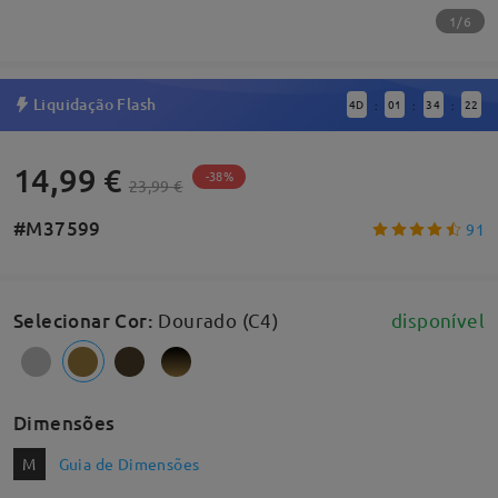
1/6
Liquidação Flash
4
D
01
34
21
:
:
:
14,99 €
-38%
23,99 €
#M37599
91
Selecionar Cor
:
Dourado (C4)
disponível
Dimensões
M
Guia de Dimensões