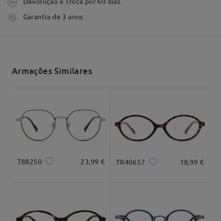
Devolução e Troca por 60 dias
by
Andreia Graça
on
Oct 24 , 2025
tempo de processamento
Garantia de 3 anos
3-5 dias úteis
detalhes
Envio
Armações Similares
tempo de envio
7-15 dias úteis
detalhes
Firmoo's
reply
Oct 25 , 2025
Entrega
Hi Andrea,
We're so happy to hear that your new glasses
T88250
23,99 €
TR40657
18,99 €
exceeded your expectations!
It's completely normal to notice some distortion at
Dimensão do produto
first, especially if the new frames are smaller or
have a different shape than your previous pair—