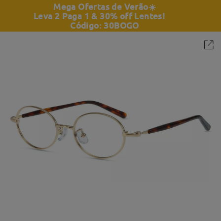
Mega Ofertas de Verão
☀️
Leva 2 Paga 1 & 30% off Lentes!
Código: 30BOGO