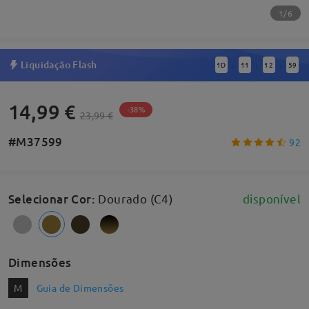
1/6
Liquidação Flash
1
D
11
12
58
:
:
:
14,99 €
-38%
23,99 €
#M37599
92
Selecionar Cor
:
Dourado (C4)
disponível
Dimensões
M
Guia de Dimensões