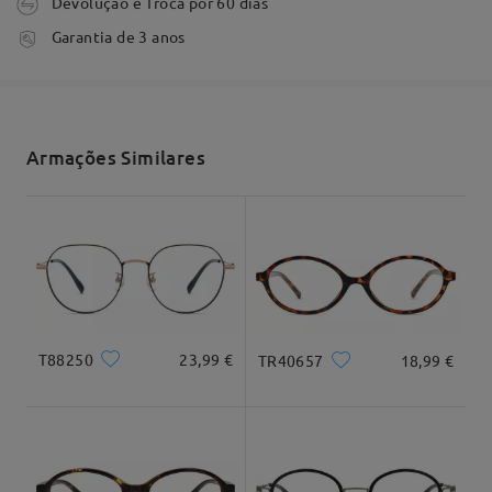
Devolução e Troca por 60 dias
by
Andreia Graça
on
Oct 24 , 2025
tempo de processamento
Garantia de 3 anos
3-5 dias úteis
detalhes
Envio
Armações Similares
tempo de envio
7-15 dias úteis
detalhes
Firmoo's
reply
Oct 25 , 2025
Entrega
Hi Andrea,
We're so happy to hear that your new glasses
T88250
23,99 €
TR40657
18,99 €
exceeded your expectations!
It's completely normal to notice some distortion at
Dimensão do produto
first, especially if the new frames are smaller or
have a different shape than your previous pair—