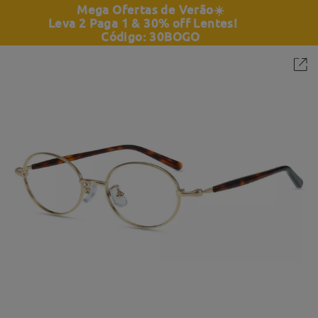
Mega Ofertas de Verão
☀️
Leva 2 Paga 1 & 30% off Lentes!
Código: 30BOGO