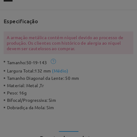
Especificação
A armação metálica contém níquel devido ao processo de
produção. Os clientes com histórico de alergia ao níquel
devem ser cautelosos ao comprar.
Tamanho:
50-19-143
Largura Total:
132 mm
(
Médio
)
Tamanho Diagonal da Lente:
50 mm
Material:
Metal ,Tr
Peso:
16g
Bifocal/Progressiva:
Sim
Dobradiça da Mola:
Sim