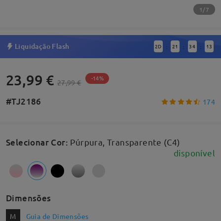
1/7
Liquidação Flash
2
D
21
34
13
:
:
:
23,99 €
-14%
27,99 €
#TJ2186
174
Selecionar Cor
:
Púrpura, Transparente (C4)
disponível
Dimensões
M
Guia de Dimensões