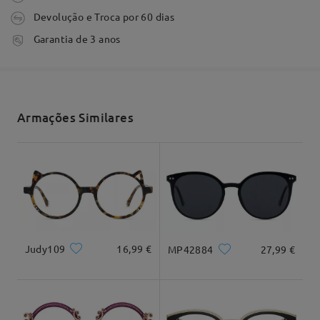
Devolução e Troca por 60 dias
Ler todos os
tempo de processamento
Garantia de 3 anos
3-5 dias úteis
detalhes
Comentários
Escrever um Comentário
Envio
Armações Similares
tempo de envio
7-15 dias úteis
detalhes
Entrega
Forma do rosto:
Comprimento:
Largura:
Quadrado &
20cm/7.8em
22cm/8.6em
redondo
Judy109
16,99 €
MP42884
27,99 €
Dimensão do produto