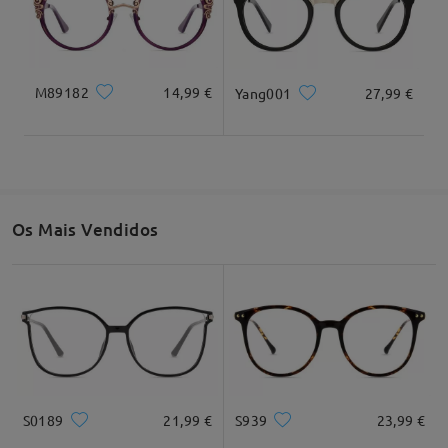
M89182
14,99 €
Yang001
27,99 €
Largura total
Comprimento da têmpora
132mm/ 5.20em
143mm/ 5.63em
Os Mais Vendidos
Largura da lentes
Altura da lentes
Largura da ponte
50mm/ 1.97em
47mm/ 1.85em
19mm/ 0.75em
Recomendação do formato do rosto
S0189
21,99 €
S939
23,99 €