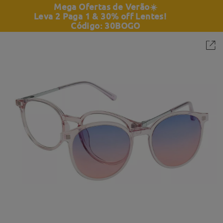
Mega Ofertas de Verão
☀️
Leva 2 Paga 1 & 30% off Lentes!
Código: 30BOGO