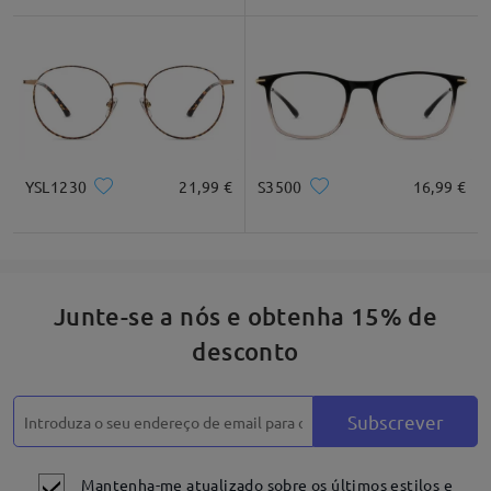
Quadrado
Redondo
Coração
Diamante
Oval
* Apenas para referência
YSL1230
21,99 €
S3500
16,99 €
Descrição do produto
Junte-se a nós e obtenha 15% de
desconto
Subscrever
Mantenha-me atualizado sobre os últimos estilos e