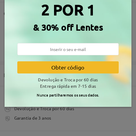
2 POR 1
Comentários de clientes
Partilhe a sua experiência de compra para ajudar os outros a
& 30% off Lentes
obter óculos que os satisfaçam
Escrever um Comentário
Obter código
Entrega
Devolução e Troca por 60 dias
Entrega rápida em 7-15 dias
Nunca partilharemos os seus dados.
Comprar
Revestimento anti-riscos incluído
Acerca da armação
Devolução e Troca por 60 dias
tempo de processamento
Garantia de 3 anos
3-5 dias úteis
detalhes