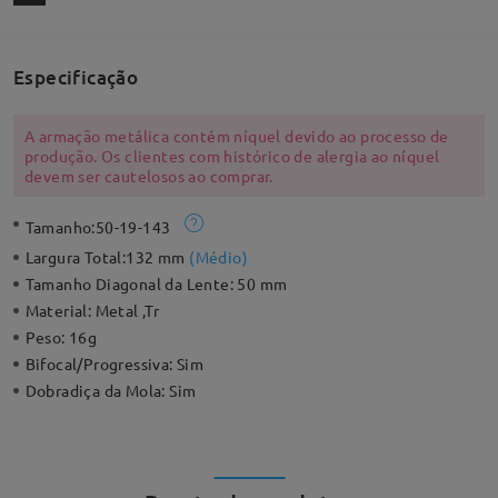
Especificação
A armação metálica contém níquel devido ao processo de
produção. Os clientes com histórico de alergia ao níquel
devem ser cautelosos ao comprar.
Tamanho:
50-19-143
Largura Total:
132 mm
(
Médio
)
Tamanho Diagonal da Lente:
50 mm
Material:
Metal ,Tr
Peso:
16g
Bifocal/Progressiva:
Sim
Dobradiça da Mola:
Sim