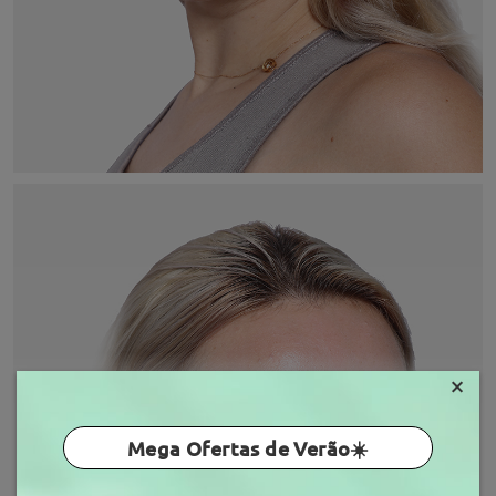
×
Mega Ofertas de Verão☀️
MOSTRAR MAIS