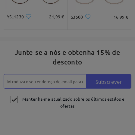
Quadrado
Redondo
Coração
Diamante
Oval
YSL1230
21,99 €
S3500
16,99 €
* Apenas para referência
Junte-se a nós e obtenha 15% de
Descrição do produto
desconto
Subscrever
Mantenha-me atualizado sobre os últimos estilos e
ofertas