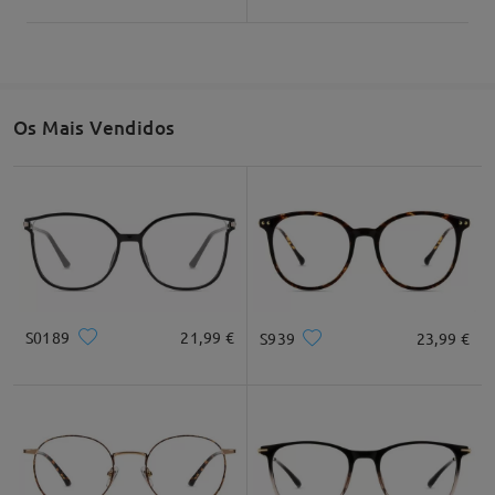
Os Mais Vendidos
Largura total
Comprimento da têmpora
132mm/ 5.20em
143mm/ 5.63em
Largura da lentes
Altura da lentes
Largura da ponte
50mm/ 1.97em
47mm/ 1.85em
19mm/ 0.75em
S0189
21,99 €
S939
23,99 €
Recomendação do formato do rosto