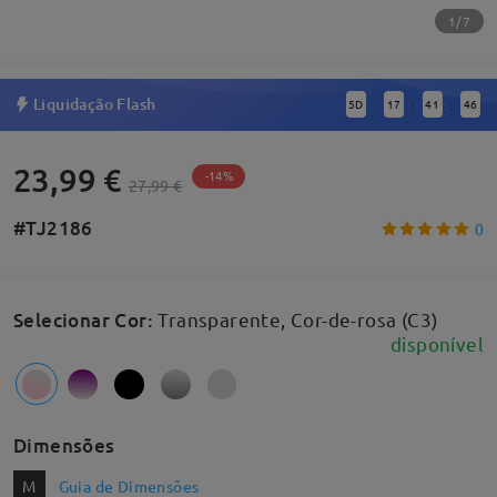
1/7
Liquidação Flash
5
D
17
41
46
:
:
:
23,99 €
-14%
27,99 €
#TJ2186
0
Selecionar Cor
:
Transparente, Cor-de-rosa (C3)
disponível
Dimensões
M
Guia de Dimensões