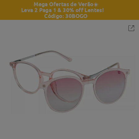
Mega Ofertas de Verão
☀️
Leva 2 Paga 1 & 30% off Lentes!
Código: 30BOGO