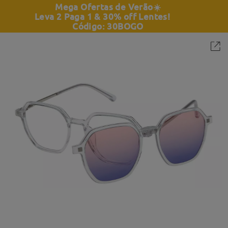
Mega Ofertas de Verão
☀️
Leva 2 Paga 1 & 30% off Lentes!
Código: 30BOGO