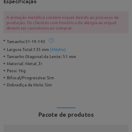
Especificação
A armação metálica contém níquel devido ao processo de
produção. Os clientes com histórico de alergia ao níquel
devem ser cautelosos ao comprar.
Tamanho:
51-19-143
Largura Total:
135 mm
(
Médio
)
Tamanho Diagonal da Lente:
51 mm
Material:
Metal ,Tr
Peso:
16g
Bifocal/Progressiva:
Sim
Dobradiça da Mola:
Sim
Pacote de produtos