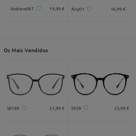
Escrever um Comentário
Andrew067
14,99 €
Airy01
16,99 €
Largura total
Comprimento da têmpora
135mm/ 5.31em
143mm/ 5.63em
Os Mais Vendidos
Largura da lentes
Altura da lentes
Largura da ponte
51mm/ 2.01em
46mm/ 1.81em
19mm/ 0.75em
Recomendação do formato do rosto
S0189
21,99 €
S939
23,99 €
Quadrado
Redondo
Coração
Diamante
Oval