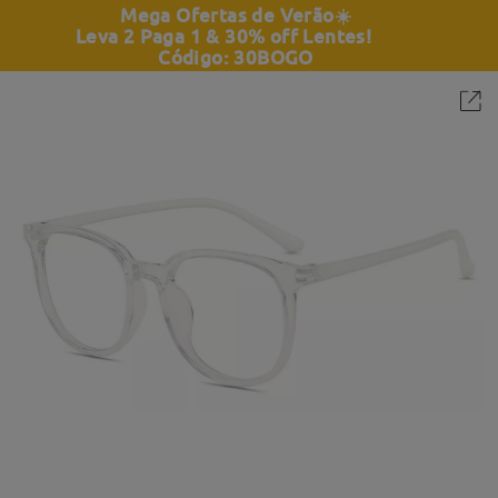
Mega Ofertas de Verão
☀️
Leva 2 Paga 1 & 30% off Lentes!
Código: 30BOGO