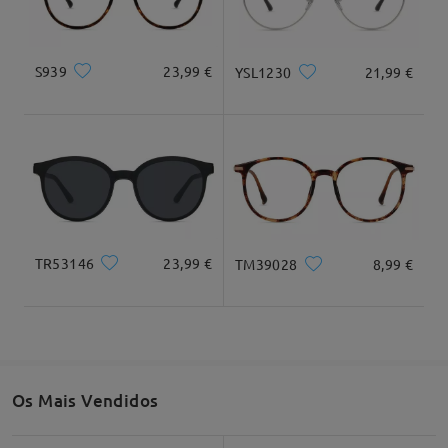
Entrega
Dimensão do produto
S939
23,99 €
YSL1230
21,99 €
Largura total
Comprimento da haste
134mm/ 5,28"
145mm/ 5,71"
TR53146
23,99 €
TM39028
8,99 €
Largura da lente
Altura da lente
Largura da ponte
52mm/ 2,05"
46mm/ 1,81"
19mm/ 0,75"
Os Mais Vendidos