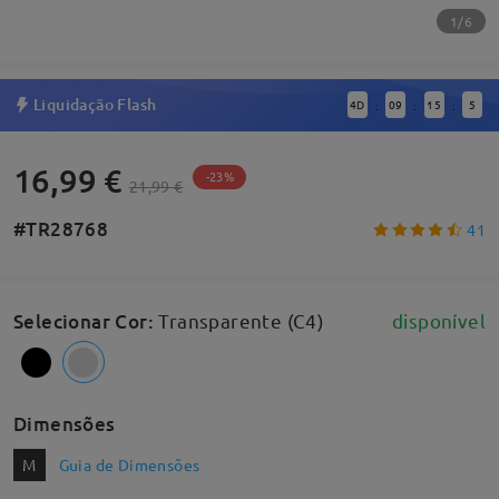
1/6
Liquidação Flash
4
D
09
15
4
:
:
:
16,99 €
-23%
21,99 €
#TR28768
41
Selecionar Cor
:
Transparente (C4)
disponível
Dimensões
M
Guia de Dimensões