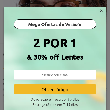
×
Mega Ofertas de Verão☀️
MOSTRAR MAIS
2 POR 1
Comentários de clientes(41)
& 30% off Lentes
As lentes estão boas e gosto da armação, mas não
gosto de me ver com eles acho muito grandes para
o meu rosto, fiz nova encomenda, espero que estes
Obter código
que escolhi mais pequenos, fiquem bem.
Devolução e Troca por 60 dias
by
Maria Helena Raimundo Cabrita
on
Jul 11 , 2026
Entrega rápida em 7-15 dias
Acerca da armação