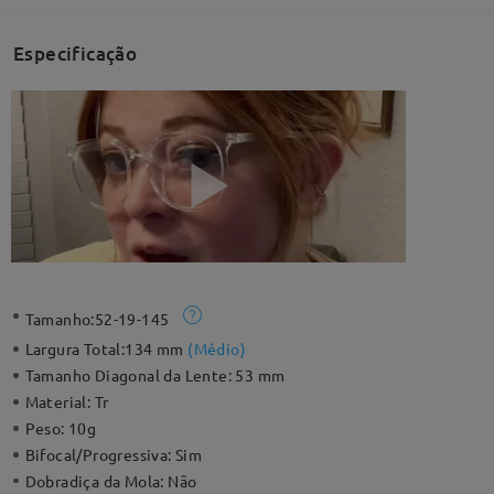
Especificação
Tamanho:
52-19-145
Largura Total:
134 mm
(
Médio
)
Tamanho Diagonal da Lente:
53 mm
Material:
Tr
Peso:
10g
Bifocal/Progressiva:
Sim
Dobradiça da Mola:
Não