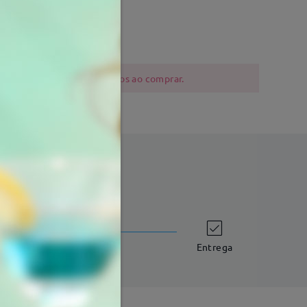
3 mm
Peso:
19g
 níquel devem ser cautelosos ao comprar.
tempo de envio
dias úteis
detalhes
Entrega