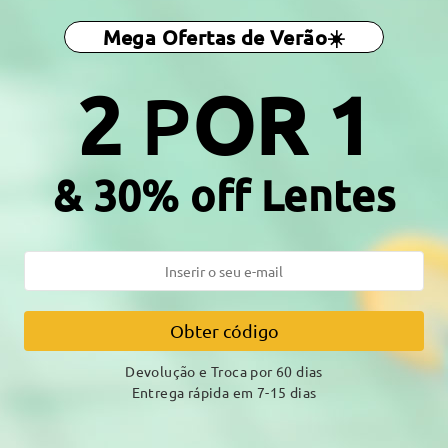
otal:
133 mm
(
Médio
)
Tamanho Diagonal da Lente:
5
Mega Ofertas de Verão☀️
a da Mola:
Sim
Material:
Metal ,Tr
2
P
OR 1
 ao processo de produção. Os clientes com histórico de alergia ao
& 30% off Lentes
DELIVERY
amento
Obter código
alhes
7-15 
Envio
Devolução e Troca por 60 dias
Entrega rápida em 7-15 dias