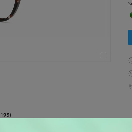
S
(195)