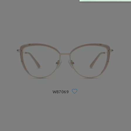
W87069