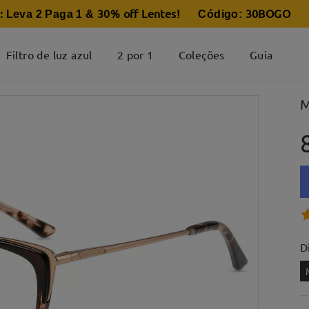
:
30% off Lentes
30BOGO
Leva 2 Paga 1 &
! Código:
Filtro de luz azul
2 por 1
Coleções
Guia
M
D