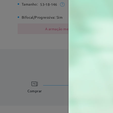
Tamanho:
Largura T
53-18-146
Bifocal/Progressiva:
Sim
Dobradiç
A armação metálica contém níquel devido
tempo de process
3-5 dias úteis
det
Comprar