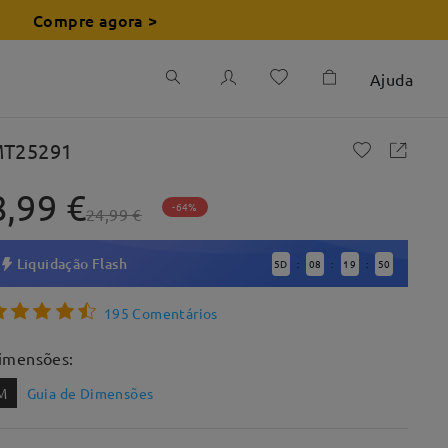
Compre agora >
Ajuda
T25291
8,99 €
-64%
24,99 €
Liquidação Flash
5
D
08
19
49
:
:
:
195 Comentários
imensões:
M
Guia de Dimensões