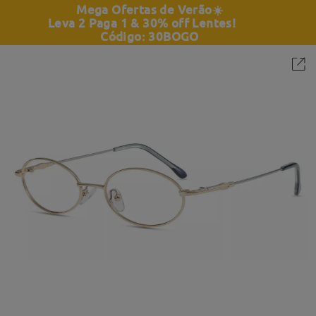
Mega Ofertas de Verão
☀️
Leva 2 Paga 1 & 30% off Lentes!
Código: 30BOGO