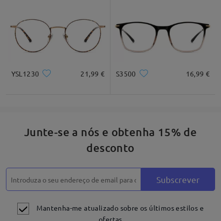
Quadrado
Redondo
Coração
Diamante
Oval
* Apnenas para referência
YSL1230
21,99 €
S3500
16,99 €
Descrição do produto
Junte-se a nós e obtenha 15% de
desconto
Subscrever
Mantenha-me atualizado sobre os últimos estilos e
ofertas