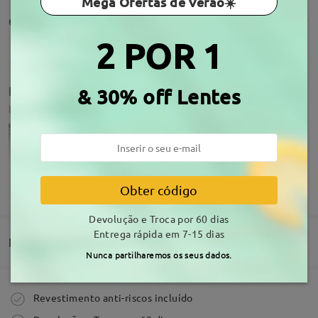
Mega Ofertas de Verão☀️
Comentários de clientes(87)
2 POR 1
Eu amei o modelo, super combina com vários looks.
& 30% off Lentes
by
juliana
on
Aug 5 , 2026
MOSTRAR MAIS
Obter código
Devolução e Troca por 60 dias
Acarca da armação
Entrega rápida em 7-15 dias
Entrega
Nunca partilharemos os seus dados.
Comprar
Revestimento anti-riscos incluído