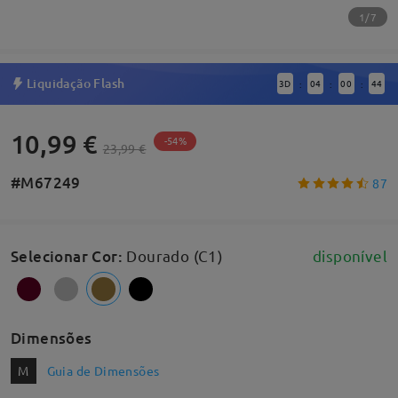
1/7
Liquidação Flash
3
D
04
00
44
:
:
:
10,99 €
-54%
23,99 €
#M67249
87
Selecionar Cor
:
Dourado (C1)
disponível
Dimensões
M
Guia de Dimensões