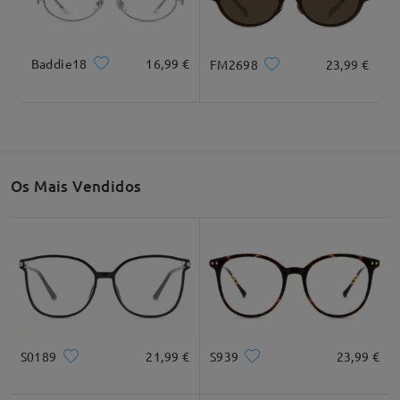
Baddie18
16,99 €
FM2698
23,99 €
Largura total
Comprimento da haste
125mm/ 4,92"
135mm/ 5,31"
Os Mais Vendidos
Largura da lente
Altura da lente
Largura da ponte
48mm/ 1,89"
31mm/ 1,22"
18mm/ 0,71"
Recomendação do formato do rosto
S0189
21,99 €
S939
23,99 €