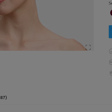
S
(87)