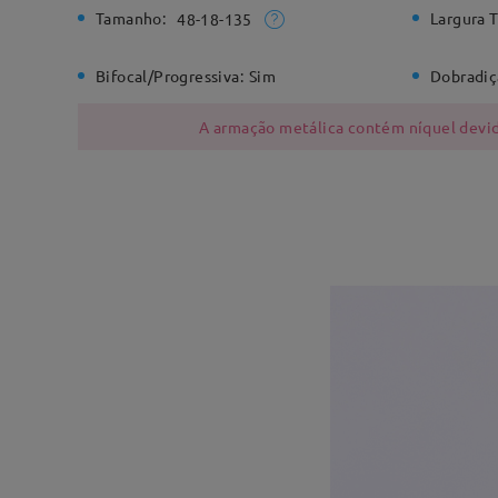
Tamanho:
Largura T
48-18-135
Bifocal/Progressiva:
Sim
Dobradiç
A armação metálica contém níquel devido