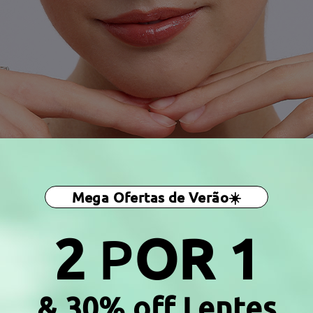
Mega Ofertas de Verão☀️
2
P
OR 1
& 30% off Lentes