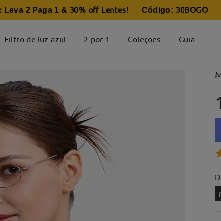
:
30% off Lentes
30BOGO
Leva 2 Paga 1 &
! Código:
Filtro de luz azul
2 por 1
Coleções
Guia
M
D