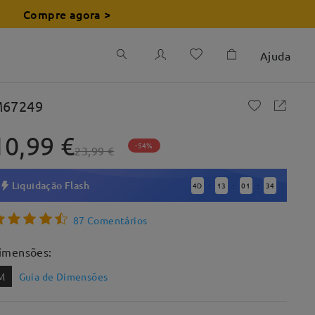
Compre agora >
Ajuda
67249
10,99 €
-54%
23,99 €
Liquidação Flash
4
D
13
01
32
:
:
:
87 Comentários
imensões:
M
Guia de Dimensões