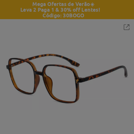
Mega Ofertas de Verão
☀️
Leva 2 Paga 1 & 30% off Lentes!
Código: 30BOGO