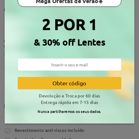
Mega Ofertas de Verão☀️
Comentários de clientes(102)
2 POR 1
Amei! Veio do tamanho que eu queria, a graduação
& 30% off Lentes
veio ok! Os óculos são lindos e elegantes!
by
Samira Pena
on
Jul 13 , 2026
Acerca de armação
MOSTRAR MAIS
Obter código
Devolução e Troca por 60 dias
Entrega rápida em 7-15 dias
Entrega
Nunca partilharemos os seus dados.
Comprar
Revestimento anti-riscos incluído