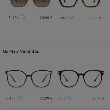
138mm/5,43"
145mm/ 5,71"
F4126
23,99 €
Oria1
12,99 €
Largura da lente
Altura da lente
Largura da ponte
56mm/ 2,20"
52mm/ 2,05"
18mm/ 0,71"
Os Mais Vendidos
Recomendação do formato do rosto
Quadrado
Redondo
Coração
Diamante
Oval
S0189
21,99 €
S939
23,99 €
* Apenas para referência