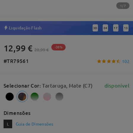
1/7
Liquidação Flash
3
D
04
17
13
:
:
:
12,99 €
-38%
20,99 €
#TR79561
102
Selecionar Cor
:
Tartaruga, Mate (C7)
disponível
Dimensões
L
Guia de Dimensões