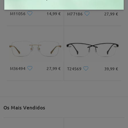
M11056
14,99 €
M77186
27,99 €
M36494
27,99 €
T24569
39,99 €
Os Mais Vendidos