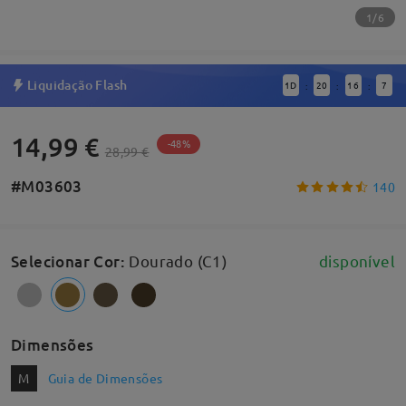
1/6
Liquidação Flash
1
D
20
16
6
:
:
:
14,99 €
-48%
28,99 €
#M03603
140
Selecionar Cor
:
Dourado (C1)
disponível
Dimensões
M
Guia de Dimensões