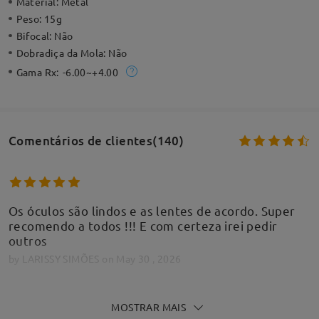
Material:
Metal
Peso:
15g
Bifocal:
Não
Dobradiça da Mola:
Não
Gama Rx:
-6.00~+4.00
Comentários de clientes(140)
Os óculos são lindos e as lentes de acordo. Super
recomendo a todos !!! E com certeza irei pedir
outros
by
LARISSY SIMÕES
on
May 30 , 2026
MOSTRAR MAIS