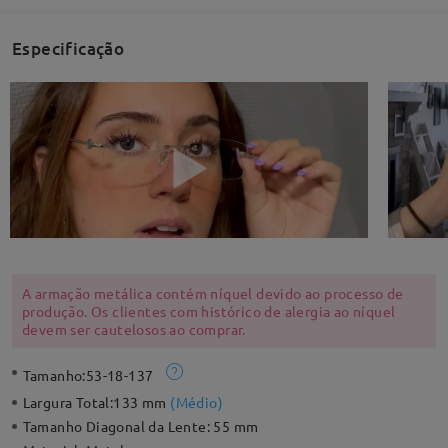
Especificação
A armação metálica contém níquel devido ao processo de
produção. Os clientes com histórico de alergia ao níquel
devem ser cautelosos ao comprar.
Tamanho:
53-18-137
Largura Total:
133 mm
(
Médio
)
Tamanho Diagonal da Lente:
55 mm