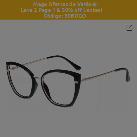
Mega Ofertas de Verão
☀️
Leva 2 Paga 1 & 30% off Lentes!
Código: 30BOGO