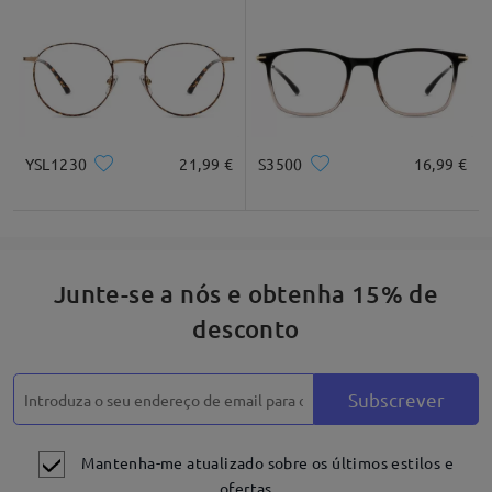
Quadrado
Redondo
Coração
Diamante
Oval
*Apenas para referênica
YSL1230
21,99 €
S3500
16,99 €
Descrição do produto
Junte-se a nós e obtenha 15% de
desconto
Subscrever
Mantenha-me atualizado sobre os últimos estilos e
ofertas