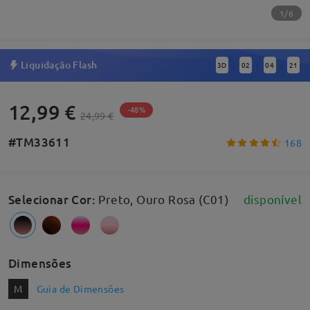
1/6
Liquidação Flash
3
D
02
04
20
:
:
:
12,99 €
-48%
24,99 €
#TM33611
168
Selecionar Cor
:
Preto, Ouro Rosa (C01)
disponível
Dimensões
M
Guia de Dimensões